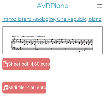
AVRPiano
Ga
direct
naar
It's too late to Apologize, One Republic, piano
de
hoofdinhoud
Sheet pdf: 4,60 euro
Midi file: 4,60 euro